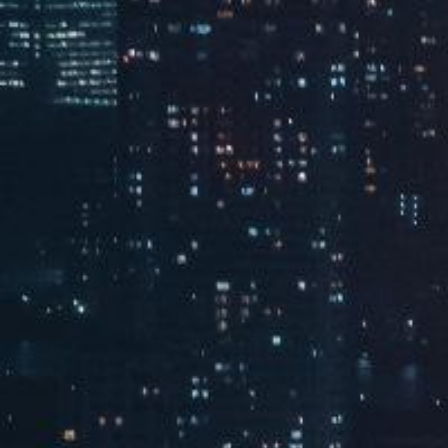
西安交大壁球馆
西海舰队玻璃壁球馆
青浦外国语学校篮
山文体中心游乐设施
上海青浦外国语幼儿园
龙湖广场攀岩
产品材料
查看所有