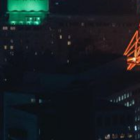
更多
公司动态
开云体育楼顶高尔夫圆满竣工
体育器材维修保养制度
如何处理篮球场木地板伸缩缝
篮球场地技术要求
体育木地板在中国的发展