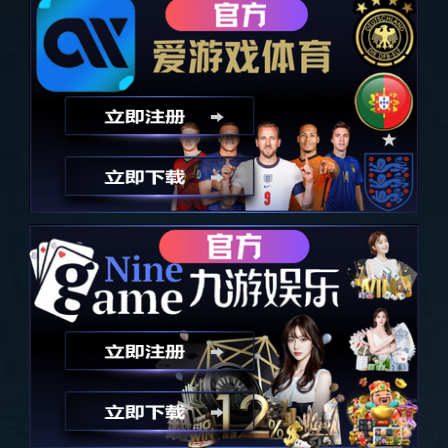
运动地板,迷你高尔夫,壁球馆,足球场,塑胶地板,
查看所有
硅PU球
场,儿童游乐设施
攀岩墙
壁球馆
玻璃式壁球馆
匹克球场