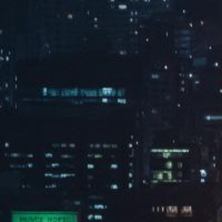
运动木地板
壁球馆材料
人造草坪
减震垫
开云体育 - 开云(中国)一站式服务官方网站
开云体育 - 开云(中国)一站式服务官方网站是专业从事体育设施工程、
运动场地建设的工程公司。我公司于2018年进入体育工程行业，经历
了多年的锻炼成长，是集销售、施工于一体信誉优良的专业体育设施
公司。专业承接篮球场运动地板，壁球馆，迷你高尔夫，足球场，攀
岩，儿童游乐设施等一系列体育项目。
查看更多