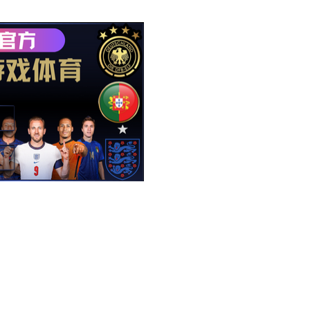
是不可避免的，翻新维修是丙烯酸球场后期
化，丙烯酸基层鼓泡脱落，那么应该先处理
粘结性，然后用清水冲洗全场，清除掉灰
地，一定要干燥后(一般24小时)方可继续
现脱胶，起皮等问题都和粘接剂有着密切的