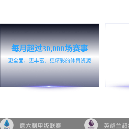
上一篇：羽毛球地胶未来发
地址：上海市青浦区业辉路
222弄
版权所有
©
2026
开云体育 - 开