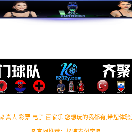
官网!
业务范围
工程案例
技术服务