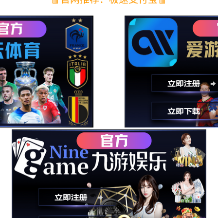
该如何翻新丙烯酸球场
添加时间：2018-12-20
浏览次数：2839/次
现今的很多场所都有广泛的应用，丙烯酸球场在长久的使用后，损坏老化
球场的损坏程度，根据破损承担定制相对应的施工方案，如果是正常的老
除，地面要用打磨机打磨的更加粗糙一点，这样有利于维修时材料之间的
完全固化之后再进行下一道工序。
凹陷处进行修补，然后清扫或冲刷整个场地，需要注意的是，修补后的场
，它是决定丙烯酸面层和地基紧密连接的重要材料，丙烯酸球场是否会出