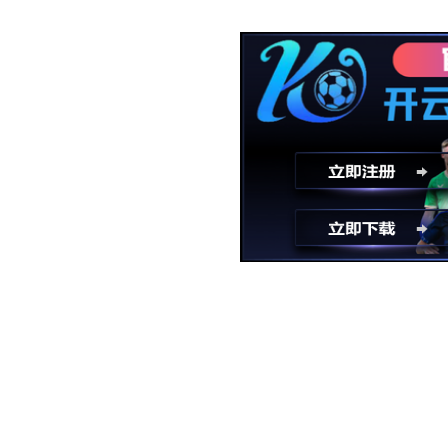
首页
/
新闻中心
/
行业动态
丙烯酸球场的超高性价比被广大的客户喜爱，在
养护的必要手段。
在对丙烯酸球场进行翻新维修之前，首先是检查
好原先的丙烯酸球场面层，对破损的地方进行铲
尘、沙石等，在用专用料给破损处修平，等材料
丙烯酸球场基层场地的清理和修补，对一些坑洼、
施工。丙烯酸球场基础表层需要铺涂一层粘接剂
关系。